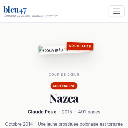
bleu
47
Couleur primaire, nombre premier
NOUVEAUTÉ
COUP DE CŒUR
ADRÉNALINE
Nazca
Claude Poux
·
2015
·
491 pages
Octobre 2014 – Une jeune prostituée polonaise est torturée